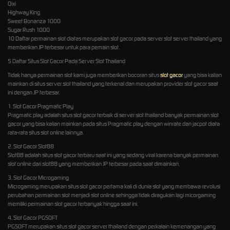
Qixi
Highway King
Sweet Bonanza 1000
Sugar Rush 1000
10 Daftar permainan slot diatas merupakan slot gacor pada server slot server thailand yang
memberikan JP terbesar untuk para pemain slot.
5 Daftar Situs Slot Gacor Pada Server Slot Thailand
Tidak hanya permainan slot kami juga memberikan bocoran situs
slot gacor
yang bisa kalian
mainkan di situs server slot thailand yang terkenal dan merupakan provider slot gacor saat
ini dengan JP terbesar.
1. Slot Gacor Pragmatic Play
Pragmatic play adalah situs slot gacor terbaik di server slot thailand banyak permainan slot
gacor yang bisa kalian mainkan pada situs Pragmatic play dengan winrate dan jacpot diata
rata-rata situs slot online lainnya.
2. Slot Gacor Slot88
Slot88 adalah situs slot gacor terbaru saat ini yang sedang viral karena banyak permainan
slot online dari slot88 yang memberikan JP terbesar pada saat dimainkan.
3. Slot Gacor Microgaming
Microgaming merupakan situs slot gacor pertama kali di dunia slot yang membawa revolusi
perubahan permainan slot menjadi slot online sehingga tidak diragukan lagi micorgaming
memiliki permainan slot gacor terbanyak hingga saat ini.
4. Slot Gacor PGSOFT
PGSOFT merupakan situs slot gacor server thailand dengan perkalain kemenangan yang