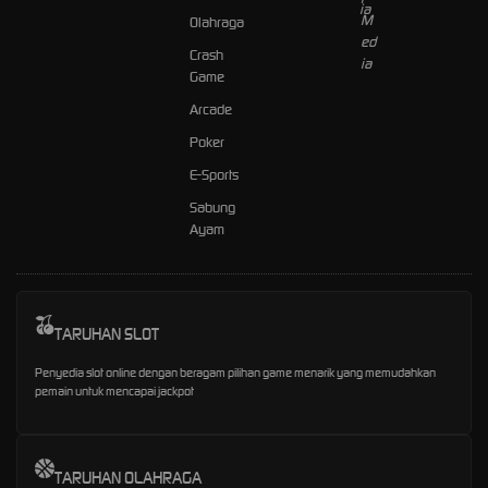
Olahraga
Crash
Game
Arcade
Poker
E-Sports
Sabung
Ayam
TARUHAN SLOT
Penyedia slot online dengan beragam pilihan game menarik yang memudahkan
pemain untuk mencapai jackpot
TARUHAN OLAHRAGA