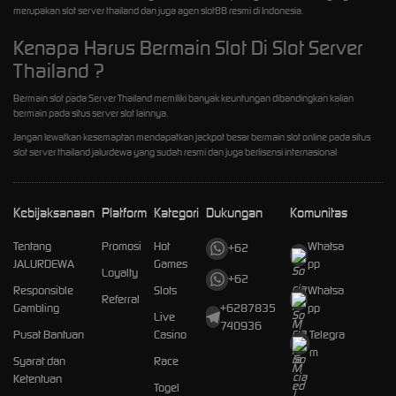
merupakan slot server thailand dan juga agen slot88 resmi di Indonesia.
Kenapa Harus Bermain Slot Di Slot Server
Thailand ?
Bermain slot pada Server Thailand memiliki banyak keuntungan dibandingkan kalian
bermain pada situs server slot lainnya.
Jangan lewatkan kesemaptan mendapatkan jackpot besar bermain slot online pada situs
slot server thailand jalurdewa yang sudah resmi dan juga berlisensi internasional
Kebijaksanaan
Platform
Kategori
Dukungan
Komunitas
Tentang
Promosi
Hot
Whatsa
+62
JALURDEWA
Games
pp
Loyalty
+62
Responsible
Slots
Whatsa
Referral
Gambling
+6287835
pp
Live
740936
Pusat Bantuan
Casino
Telegra
m
Syarat dan
Race
Ketentuan
Togel