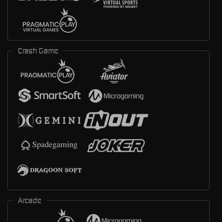
Crash Game
Arcade