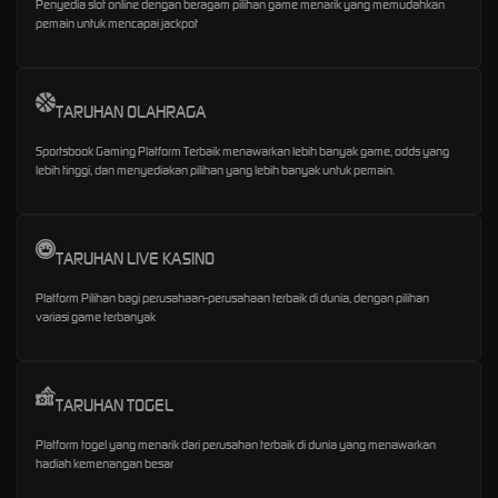
Penyedia slot online dengan beragam pilihan game menarik yang memudahkan
pemain untuk mencapai jackpot
TARUHAN OLAHRAGA
Sportsbook Gaming Platform Terbaik menawarkan lebih banyak game, odds yang
lebih tinggi, dan menyediakan pilihan yang lebih banyak untuk pemain.
TARUHAN LIVE KASINO
Platform Pilihan bagi perusahaan-perusahaan terbaik di dunia, dengan pilihan
variasi game terbanyak
TARUHAN TOGEL
Platform togel yang menarik dari perusahan terbaik di dunia yang menawarkan
hadiah kemenangan besar