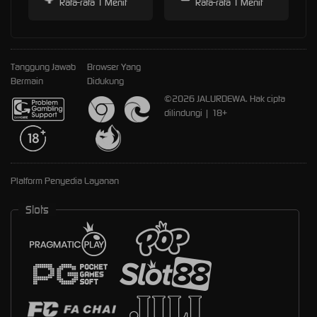
Rata-rata 1 Menit
Rata-rata 1 Menit
Tanggung Jawab
Browser Yang
Bermain
Didukung
©2026 JALURDEWA. Hak cipta
dilindungi | 18+
Platform Penyedia Layanan
Slots