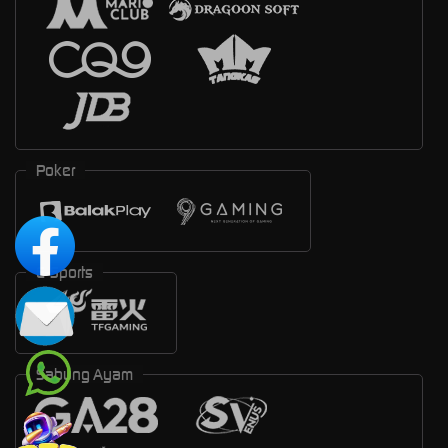
Poker
E-Sports
Sabung Ayam