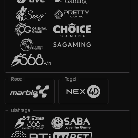
Race
Togel
Olahraga