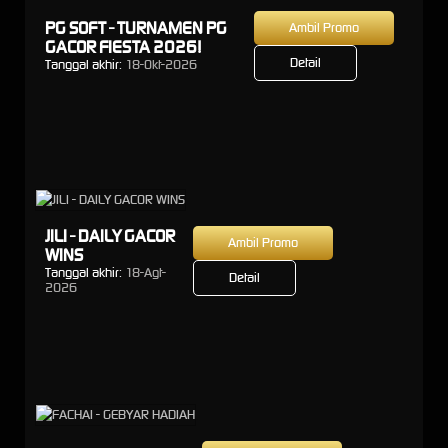
PG SOFT - TURNAMEN PG
Ambil Promo
GACOR FIESTA 2026!
Detail
Tanggal akhir:
18-Okt-2026
JILI - DAILY GACOR
Ambil Promo
WINS
Tanggal akhir:
18-Agt-
Detail
2026