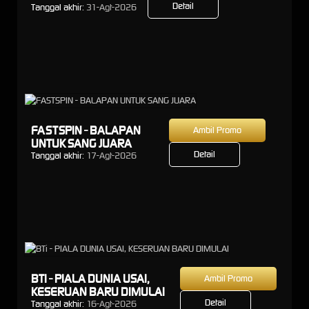
Detail
Tanggal akhir:
31-Agt-2026
FASTSPIN - BALAPAN
Ambil Promo
UNTUK SANG JUARA
Detail
Tanggal akhir:
17-Agt-2026
BTI - PIALA DUNIA USAI,
Ambil Promo
KESERUAN BARU DIMULAI
Detail
Tanggal akhir:
16-Agt-2026