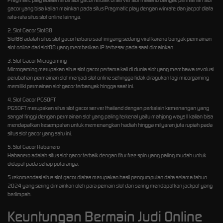
gacor yang bisa kalian mainkan pada situs Pragmatic play dengan winrate dan jacpot diata
rata-rata situs slot online lainnya.
2. Slot Gacor Slot88
Slot88 adalah situs slot gacor terbaru saat ini yang sedang viral karena banyak permainan
slot online dari slot88 yang memberikan JP terbesar pada saat dimainkan.
3. Slot Gacor Microgaming
Microgaming merupakan situs slot gacor pertama kali di dunia slot yang membawa revolusi
perubahan permainan slot menjadi slot online sehingga tidak diragukan lagi micorgaming
memiliki permainan slot gacor terbanyak hingga saat ini.
4. Slot Gacor PGSOFT
PGSOFT merupakan situs slot gacor server thailand dengan perkalain kemenangan yang
sangat tinggi dengan permainan slot yang paling terkenal yaitu mahjong ways II kalian bisa
mendapatkan kesempatan untuk memenangkan hadiah hingga milyaran juta rupiah pada
situs slot gacor yang satu ini.
5. Slot Gacor Habanero
Habanero adalah situs slot gacor terbaik dengan fitur free spin yang paling mudah untuk
didapat pada setiap putaranya.
5 rekomendasi situs slot gacor diatas merupakan hasil pengumpulan data selama tahun
2024 yang sering dimainkan oleh para pemain slot dan sering mendapatkan jackpot yang
berlimpah.
Keuntungan Bermain Judi Online