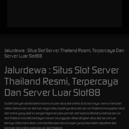
Jalurdewa : Situs Slot Server Thailand Resmi, Terpercaya Dan
Server Luar Slot88
Jalurdewa : Situs Slot Server
Thailand Resmi, Terpercaya
Dan Server Luar Slot88
Sudah banyak sekali saat ini bermunculan situs slot online di dunia maya, namun tahukah
kalian bahwa server slot luar negeri atau tepatnya situs slot server thailand merupakan situs
slot online yang saat ini sangat digemari para pemain slot karena diketahui bahwa server
slot thailand memiliki berbagai macam keunggulan dibandingkan situs slot server luar
lainnya. Disini kami akan memberitahukan keuntungan yang bisa kalian dapatkan jika
bermain slot online pada server slot thailand.