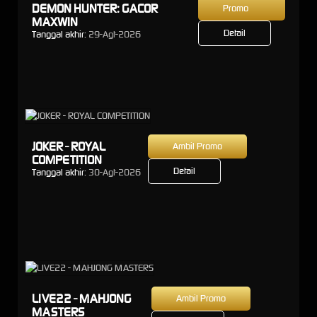
DEMON HUNTER: GACOR
Promo
MAXWIN
Detail
Tanggal akhir:
29-Agt-2026
JOKER - ROYAL
Ambil Promo
COMPETITION
Detail
Tanggal akhir:
30-Agt-2026
LIVE22 - MAHJONG
Ambil Promo
MASTERS